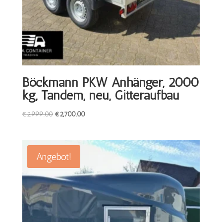
Böckmann PKW Anhänger, 2000
kg, Tandem, neu, Gitteraufbau
Ursprünglicher
Aktueller
€
2,999.00
€
2,700.00
Preis
Preis
war:
ist:
€2,999.00
€2,700.00.
Angebot!