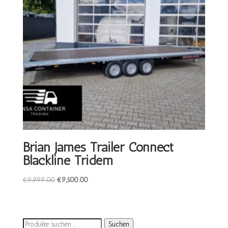
Brian James Trailer Connect
Blackline Tridem
Ursprünglicher
Aktueller
€
9,999.00
€
9,500.00
Preis
Preis
war:
ist:
€9,999.00
€9,500.00.
Suchen
Suchen