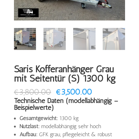
Saris Kofferanhänger Grau
mit Seitentür (S) 1300 kg
Ursprünglicher
Aktueller
€
3,800.00
€
3,500.00
Preis
Preis
Technische Daten (modellabhängig –
Beispielwerte)
war:
ist:
Gesamtgewicht:
€3,800.00
1300 kg
€3,500.00.
Nutzlast:
modellabhängig sehr hoch
Aufbau:
GFK grau, pflegeleicht & robust