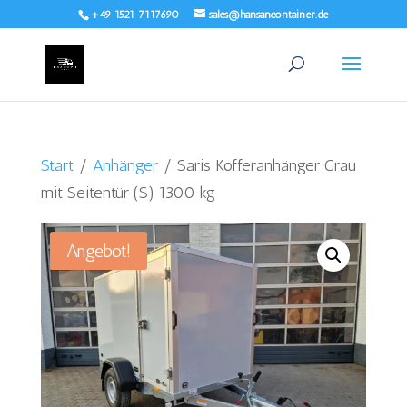
+49 1521 7117690
sales@hansancontainer.de
Start
/
Anhänger
/ Saris Kofferanhänger Grau
mit Seitentür (S) 1300 kg
Angebot!