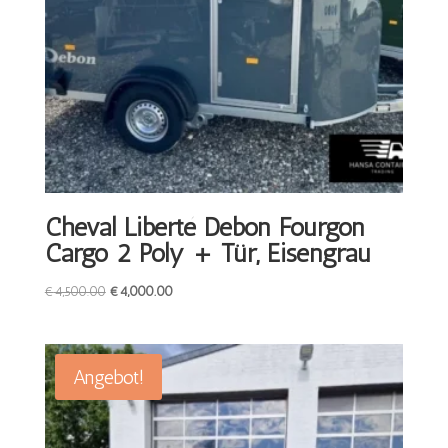
Cheval Liberté Debon Fourgon
Cargo 2 Poly + Tür, Eisengrau
Ursprünglicher
Aktueller
€
4,500.00
€
4,000.00
Preis
Preis
war:
ist:
€4,500.00
€4,000.00.
Angebot!