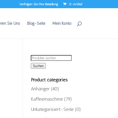
Verfolgen Sie Ihre Bestellung
0-Artikel
eren Sie Uns
Blog-Seite
Mein Konto
Suchen
nach:
Suchen
Product categories
Anhänger
(40)
Kaffeemaschine
(79)
Unkategorisiert-Seite
(0)