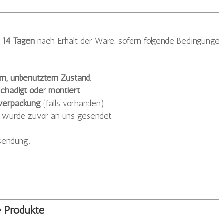
n
14 Tagen
nach Erhalt der Ware, sofern folgende Bedingung
em, unbenutztem Zustand
.
schädigt oder montiert
.
lverpackung
(falls vorhanden).
wurde zuvor an uns gesendet.
ksendung:
 Produkte