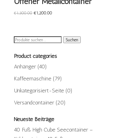
Offener Metallcontainer
Ursprünglicher
Aktueller
€
1,300.00
€
1,200.00
Preis
Preis
war:
ist:
€1,300.00
€1,200.00.
Suchen
Suchen
nach:
Product categories
Anhänger
(40)
Kaffeemaschine
(79)
Unkategorisiert-Seite
(0)
Versandcontainer
(20)
Neueste Beiträge
40 Fuß High Cube Seecontainer –