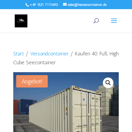
+49 1521 7117690
sales@hansancontainer.de
Start
/
Versandcontainer
/ Kaufen 40 Fuß High
Cube Seecontainer
Angebot!