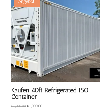
Angebot!
Kaufen 40ft Refrigerated ISO
Container
Ursprünglicher
Aktueller
€
3,500.00
€
3,000.00