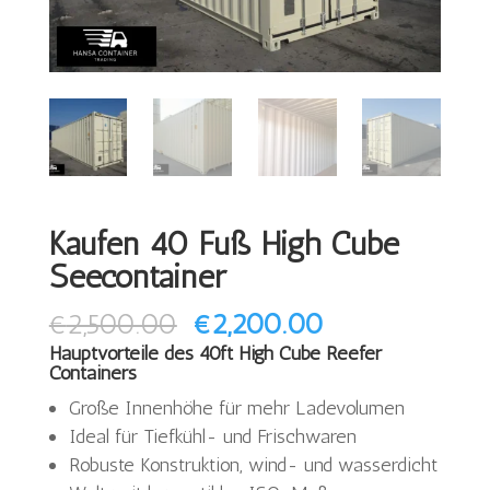
Kaufen 40 Fuß High Cube
Seecontainer
Ursprünglicher
Aktueller
€
2,500.00
€
2,200.00
Preis
Preis
Hauptvorteile des 40ft High Cube Reefer
Containers
war:
ist:
Große Innenhöhe für mehr Ladevolumen
€2,500.00
€2,200.00.
Ideal für Tiefkühl- und Frischwaren
Robuste Konstruktion, wind- und wasserdicht