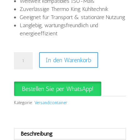
Weltweit kompatibles ISO-Maß
Zuverlässige Thermo King Kühltechnik
Geeignet für Transport & stationäre Nutzung
Langlebig, wartungsfreundlich und
energieeffizient
Kaufen
In den Warenkorb
40
Fuß
High
Bestellen Sie per WhatsApp!
Cube
Seecontainer
Kategorie:
Versandcontainer
Menge
Beschreibung