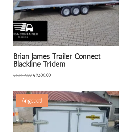
Brian James Trailer Connect
Blackline Tridem
Ursprünglicher
Aktueller
€
9,999.00
€
9,500.00
Preis
Preis
war:
ist:
€9,999.00
€9,500.00.
Angebot!