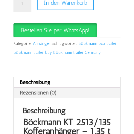
In den Warenkorb
KT
2513/135
Kofferanhänger
Bestellen Sie per WhatsApp!
Menge
Kategorie:
Anhänger
Schlagwörter:
Böckmann box trailer
,
Böckmann trailer
,
buy Böckmann trailer Germany
Beschreibung
Rezensionen (0)
Beschreibung
Böckmann KT 2513/135
Kofferanhänger – 1,35 t