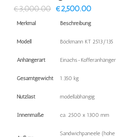
Ursprünglicher
Aktueller
€
3,000.00
€
2,500.00
Preis
Preis
Merkmal
Beschreibung
war:
ist:
€3,000.00
€2,500.00.
Modell
Böckmann KT 2513/135
Anhängerart
Einachs-Kofferanhänger
Gesamtgewicht
1.350 kg
Nutzlast
modellabhängig
Innenmaße
ca. 2500 x 1300 mm
Sandwichpaneele (hohe