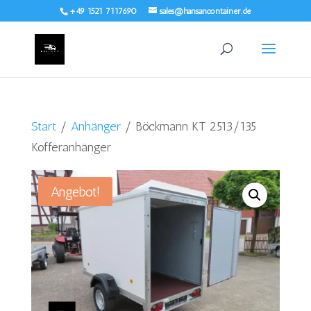
+49 1521 7117690
sales@hansancontainer.de
Start
/
Anhänger
/ Böckmann KT 2513/135
Kofferanhänger
Angebot!