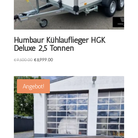
Humbaur Kühlauflieger HGK
Deluxe 2,5 Tonnen
Ursprünglicher
Aktueller
€
9,500.00
€
8,999.00
Preis
Preis
war:
ist:
€9,500.00
€8,999.00.
Angebot!