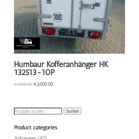
Humbaur Kofferanhänger HK
132513-10P
Ursprünglicher
Aktueller
€
2,500.00
€
2,000.00
Preis
Preis
war:
ist:
€2,500.00
€2,000.00.
Suchen
Suchen
nach:
Product categories
Anhänger
(40)